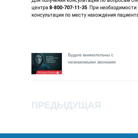
Для получения консультации по вопросам О
центра
8-800-707-11-35
. При необходимости
консультации по месту нахождения пациента
лений
Будьте внимательны с
незнакомыми звонками
2» в
ПРЕДЫДУЩАЯ