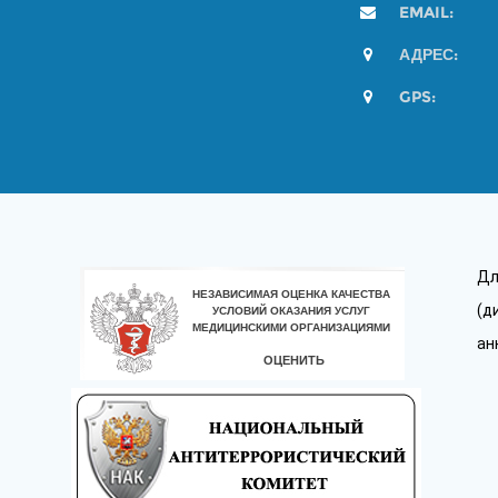
EMAIL:
АДРЕС:
GPS:
Дл
(д
ан