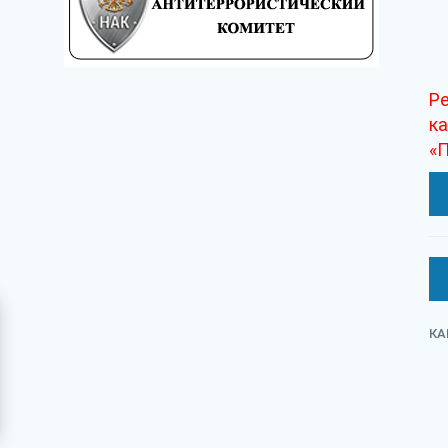
Ре
к
«П
КА