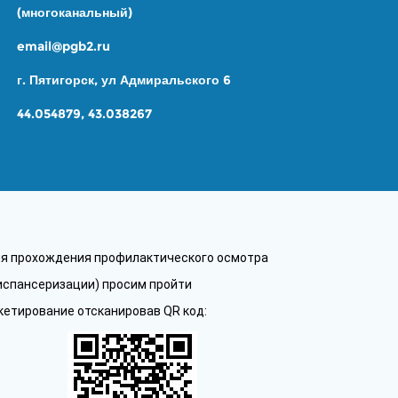
(многоканальный)
email@pgb2.ru
г. Пятигорск, ул Адмиральского 6
44.054879, 43.038267
я прохождения профилактического осмотра
испансеризации) просим пройти
кетирование отсканировав QR код: