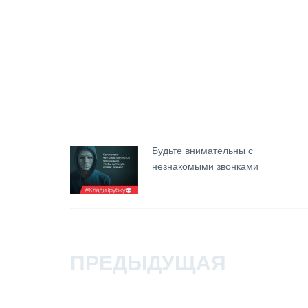
лений
Будьте внимательны с
незнакомыми звонками
2» в
ПРЕДЫДУЩАЯ