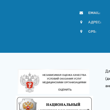
EMAIL:
АДРЕС:
GPS:
Дл
(д
ан