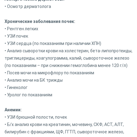
• Осмотр дерматолога
Хронические заболевания почек:
• Рентген легких
• УЗИ почек
• УЗИ сердца (по показаниям при наличии ХПН)
• Анализ сыворотки крови на холестерин, бета-липопротеиды,
триглицериды, коагулограмма, калий, сывороточное железо
(по показаниям – при снижении гемоглобина менее 120 г/л)
• Посев мочи на микрофлору по показаниям
• Анализ мочи на БК трижды
• Гинеколог
• Уролог по показаниям
Анемии:
• УЗИ брюшной полости, почек
• Б/х анализ крови на креатинин, мочевину, СКФ, АСТ, АЛТ,
билирубин с фракциями, ЩФ, ГГТП, сывороточное железо,