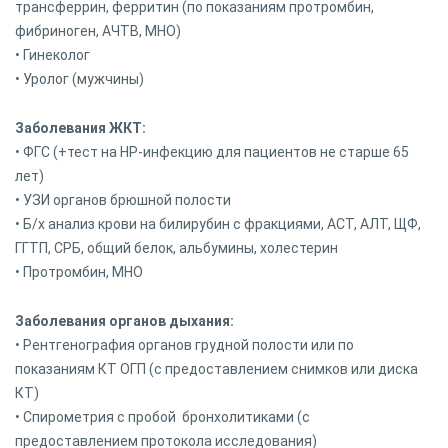
трансферрин, ферритин (по показаниям протромбин,
фибриноген, АЧТВ, МНО)
• Гинеколог
• Уролог (мужчины)
Заболевания ЖКТ:
• ФГС (+тест на НР-инфекцию для пациентов не старше 65
лет)
• УЗИ органов брюшной полости
• Б/х анализ крови на билирубин с фракциями, АСТ, АЛТ, ЩФ,
ГГТП, СРБ, общий белок, альбумины, холестерин
• Протромбин, МНО
Заболевания органов дыхания:
• Рентгенография органов грудной полости или по
показаниям КТ ОГП (с предоставлением снимков или диска
КТ)
• Спирометрия с пробой бронхолитиками (с
предоставлением протокола исследования)